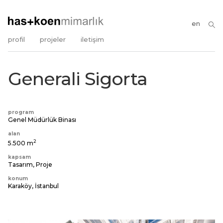
en
profil
projeler
iletişim
Generali Sigorta
program
Genel Müdürlük Binası
alan
2
5.500 m
kapsam
Tasarım, Proje
konum
Karaköy, İstanbul